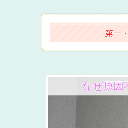
第一
なぜ原因