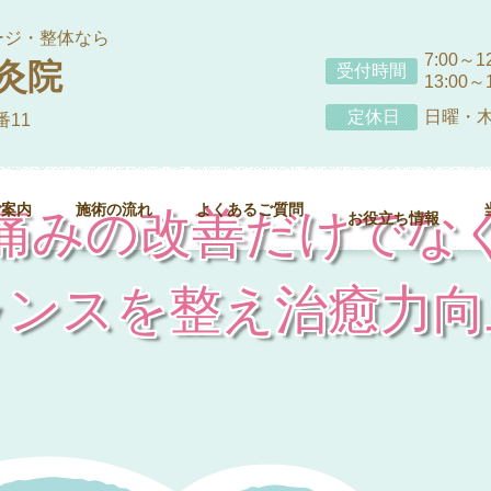
ージ・整体なら
7:00～12
灸院
受付時間
13:00～
定休日
日曜・
番11
ご案内
施術の流れ
よくあるご質問
痛みの改善だけでな
お役立ち情報
ランスを整え治癒力向