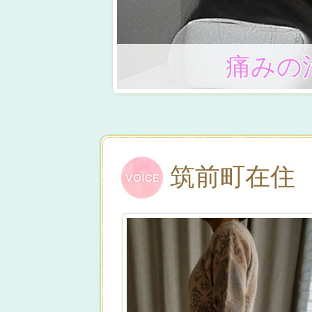
痛みの
筑前町在住 