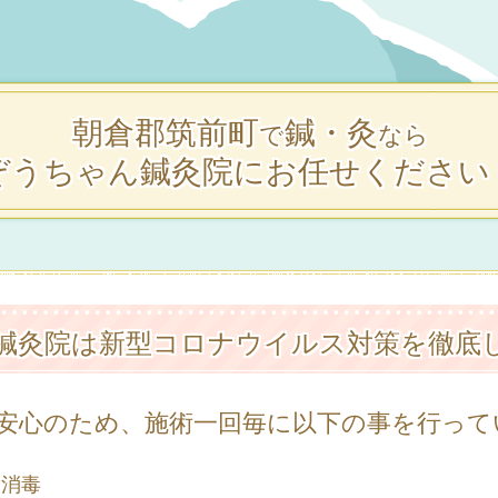
朝倉郡筑前町
鍼・灸
で
なら
ぞうちゃん鍼灸院にお任せください
鍼灸院は新型コロナウイルス対策を徹底
安心のため、施術一回毎に以下の事を行って
指消毒